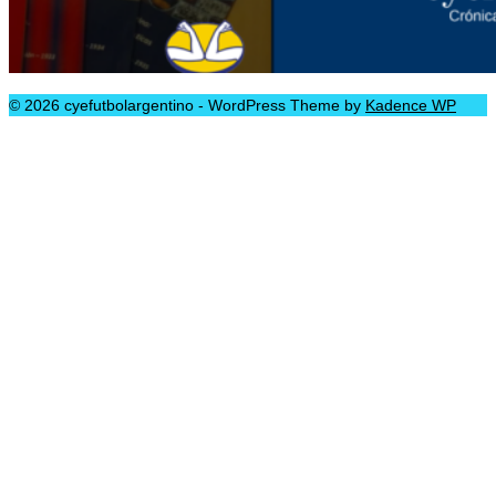
© 2026 cyefutbolargentino - WordPress Theme by
Kadence WP