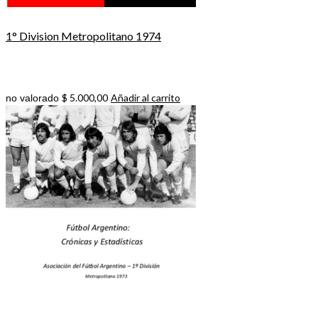
1° Division Metropolitano 1974
$
5.000,00
Añadir al carrito
no valorado