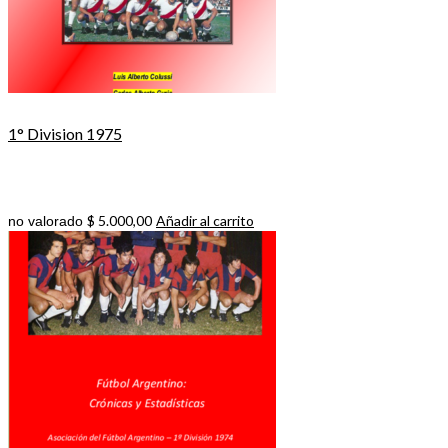
1° Division 1975
$
5.000,00
Añadir al carrito
no valorado