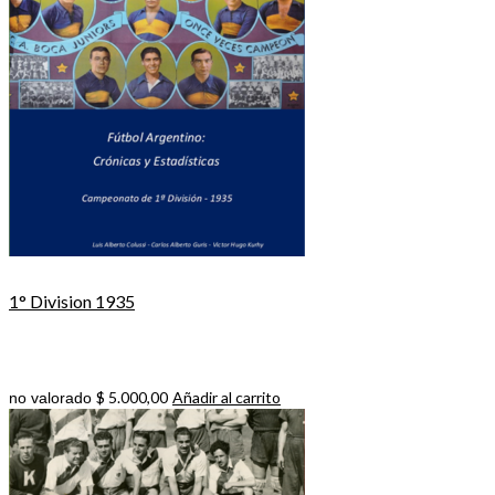
1° Division 1935
$
5.000,00
Añadir al carrito
no valorado