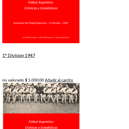
1° Division 1947
$
5.000,00
Añadir al carrito
no valorado