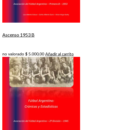
Ascenso 1953 B
$
5.000,00
Añadir al carrito
no valorado