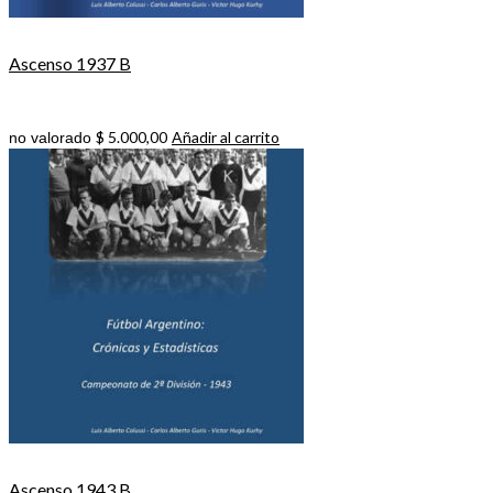
Ascenso 1937 B
$
5.000,00
Añadir al carrito
no valorado
Ascenso 1943 B